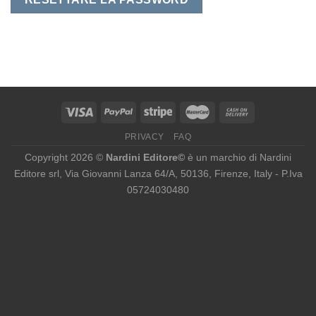
PRIVACY
FAQ
Copyright 2026 ©
Nardini Editore©
è un marchio di Nardini
Editore srl, Via Giovanni Lanza 64/A, 50136, Firenze, Italy - P.Iva
05724030480