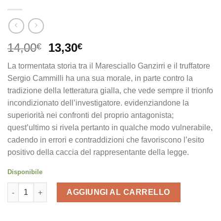
Il
Il
14,00
13,30
€
€
prezzo
prezzo
La tormentata storia tra il Maresciallo Ganzirri e il truffatore
originale
attuale
Sergio Cammilli ha una sua morale, in parte contro la
era:
è:
tradizione della letteratura gialla, che vede sempre il trionfo
14,00€.
13,30€.
incondizionato dell’investigatore. evidenziandone la
superiorità nei confronti del proprio antagonista;
quest’ultimo si rivela pertanto in qualche modo vulnerabile,
cadendo in errori e contraddizioni che favoriscono l’esito
positivo della caccia del rappresentante della legge.
Disponibile
Azzardo e sangue con testimone un corvo quantità
AGGIUNGI AL CARRELLO