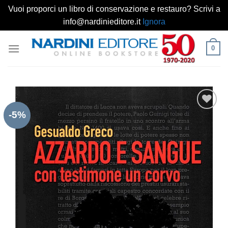
Vuoi proporci un libro di conservazione e restauro? Scrivi a
info@nardinieditore.it
Ignora
Salta
0
ai
contenuti
-5%
Aggiungi
alla lista
dei
desideri