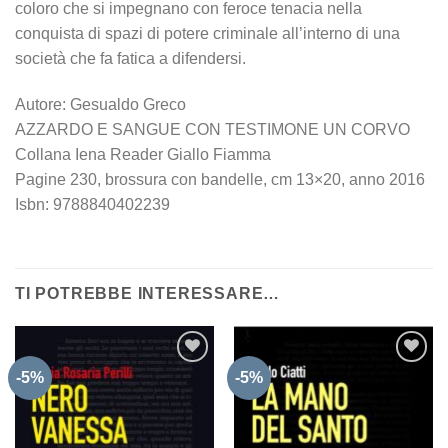
coloro che si impegnano con feroce tenacia nella
conquista di spazi di potere criminale all’interno di una
società che fa fatica a difendersi.
Autore: Gesualdo Greco
AZZARDO E SANGUE CON TESTIMONE UN CORVO
Collana Iena Reader Giallo Fiamma
Pagine 230, brossura con bandelle, cm 13×20, anno 2016
Isbn: 9788840402239
TI POTREBBE INTERESSARE…
-5%
-5%
Aggiungi
Aggiungi
alla lista
alla lista
dei
dei