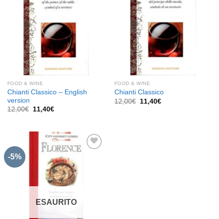
FOOD & WINE
FOOD & WINE
Chianti Classico – English
Chianti Classico
version
Il
Il
12,00
€
11,40
€
prezzo
prezzo
Il
Il
12,00
€
11,40
€
originale
attuale
prezzo
prezzo
era:
è:
originale
attuale
12,00€.
11,40€.
era:
è:
12,00€.
11,40€.
-5%
Aggiungi
alla lista
dei
desideri
ESAURITO