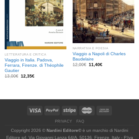
NARRATIVA E POESIA
Viaggio a Napoli di Charles
LETTERATURA E CRITICA
Baudelaire
Viaggio in Italia. Padova,
Il
Il
12,00
€
11,40
€
Ferrara, Firenze. di Théophile
prezzo
prezzo
Gautier
originale
attuale
Il
Il
13,00
€
12,35
€
era:
è:
prezzo
prezzo
12,00€.
11,40€.
originale
attuale
era:
è:
13,00€.
12,35€.
PRIVACY
FAQ
Copyright 2026 ©
Nardini Editore©
è un marchio di Nardini
Editore srl, Via Giovanni Lanza 64/A, 50136, Firenze, Italy - P.Iva