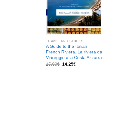
dei
desideri
TRAVEL AND GUIDES
A Guide to the Italian
French Riviera. La riviera da
Viareggio alla Costa Azzurra
Il
Il
15,00
€
14,25
€
prezzo
prezzo
originale
attuale
era:
è:
15,00€.
14,25€.