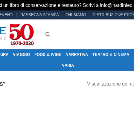
i un libro di conservazione e restauro? Scrivi a
info@nardiniedit
EVENTI
RASSEGNA STAMPA
CHI SIAMO
DISTRIBUZIONE-PRO
TURA
VIAGGIO
FOOD & WINE
NARRATIVA
TEATRO E CINEMA
VARIA
Visualizzazione del ri
S”