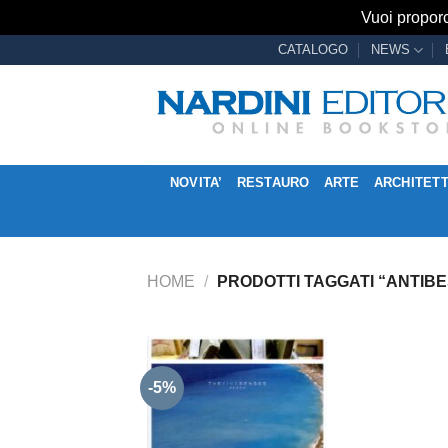
Vuoi proporc
Salta
CATALOGO
NEWS
ai
contenuti
NOVITA’
RESTAURO
ARTE
ARCHITET
HOME
/
PRODOTTI TAGGATI “ANTIBE
-5%
Aggiungi
alla lista