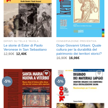
DIPINTI SU TELA E TAVOLA
CONSERVAZIONE PREVENTIVA
Le storie di Ester di Paolo
Dopo Giovanni Urbani. Quale
Veronese in San Sebastiano
cultura per la durabilità del
patrimonio dei territori storici?
Il
Il
12,90
€
12,40
€
prezzo
prezzo
Il
Il
16,90
€
16,06
€
originale
attuale
prezzo
prezzo
era:
è:
originale
attuale
12,90€.
12,40€.
era:
è:
16,90€.
16,06€.
-5%
-5%
Aggiungi
Aggiungi
alla lista
alla lista
dei
dei
desideri
desideri