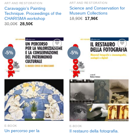
ART AND RESTORATION
ART AND RESTORATION
Science and Conservation for
Caravaggio’s Painting
Museum Collections
Technique. Proceedings of the
Il
Il
CHARISMA workshop
18,90
€
17,96
€
prezzo
prezzo
Il
Il
30,00
€
28,50
€
originale
attuale
prezzo
prezzo
era:
è:
originale
attuale
18,90€.
17,96€.
era:
è:
30,00€.
28,50€.
-5%
-5%
Aggiungi
Aggiungi
alla lista
alla lista
dei
dei
desideri
desideri
E-BOOK
E-BOOK
Un percorso per la
Il restauro della fotografia.