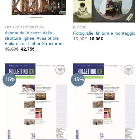
ART AND RESTORATION
E-BOOK
Atlante dei dissesti delle
Fotografie, finitura e montaggio
strutture lignee. Atlas of the
Il
Il
16,90
€
16,06
€
prezzo
prezzo
Failures of Timber Structures
originale
attuale
Il
Il
45,00
€
42,75
€
era:
è:
prezzo
prezzo
16,90€.
16,06€.
originale
attuale
era:
è:
45,00€.
42,75€.
-15%
-15%
Aggiungi
Aggiungi
alla lista
alla lista
dei
dei
desideri
desideri