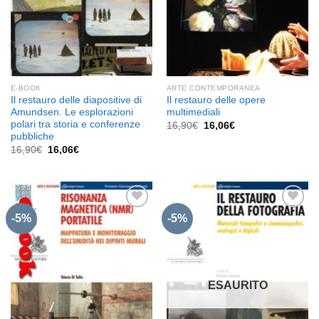
E-BOOK
ARTE CONTEMPORANEA
Il restauro delle diapositive di
Il restauro delle opere
Amundsen. Le esplorazioni
multimediali
polari tra storia e conferenze
Il
Il
16,90
€
16,06
€
prezzo
prezzo
pubbliche
originale
attuale
Il
Il
16,90
€
16,06
€
era:
è:
prezzo
prezzo
16,90€.
16,06€.
originale
attuale
era:
è:
16,90€.
16,06€.
-5%
-5%
Aggiungi
Aggiungi
alla lista
alla lista
dei
dei
desideri
desideri
ESAURITO