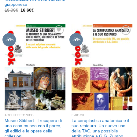
era:
è:
16,90€.
16,06€.
giapponese
Il
Il
18,00
€
16,60
€
prezzo
prezzo
originale
attuale
era:
è:
18,00€.
16,60€.
-5%
-5%
Aggiungi
Aggiungi
alla lista
alla lista
dei
dei
desideri
desideri
ARCHITETTONICO
E-BOOK
Museo Stibbert. Il recupero di
La ceroplastica anatomica e il
una casa museo con il parco,
suo restauro. Un nuovo uso
gli edifici e le opere delle
della TAC, una possibile
collezioni
attribuzione a G.G. Zumbo