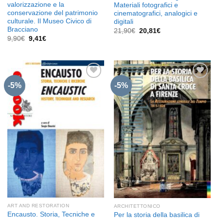
valorizzazione e la
Materiali fotografici e
conservazione del patrimonio
cinematografici, analogici e
culturale. Il Museo Civico di
digitali
Bracciano
Il
Il
21,90
€
20,81
€
prezzo
prezzo
Il
Il
9,90
€
9,41
€
originale
attuale
prezzo
prezzo
era:
è:
originale
attuale
21,90€.
20,81€.
era:
è:
9,90€.
9,41€.
-5%
-5%
Aggiungi
Aggiungi
alla lista
alla lista
dei
dei
desideri
desideri
ART AND RESTORATION
ARCHITETTONICO
Encausto. Storia, Tecniche e
Per la storia della basilica di