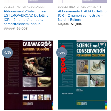
BOLLETTINO ICR ABBONAMENTI
BOLLETTINO ICR ABBONAMENTI
Abbonamento/Subscription
Abbonamento ITALIA Bollettino
ESTERO/ABROAD Bollettino
ICR – 2 numeri semestrale –
ICR – 2 numeri/numbers/ –
Nardini Editore
semestrale/semi-annual
Il
Il
60,00
€
51,00
€
prezzo
prezzo
Il
Il
80,00
€
68,00
€
originale
attuale
prezzo
prezzo
era:
è:
originale
attuale
60,00€.
51,00€.
era:
è:
80,00€.
68,00€.
-5%
-5%
Aggiungi
Aggiungi
alla lista
alla lista
dei
dei
desideri
desideri