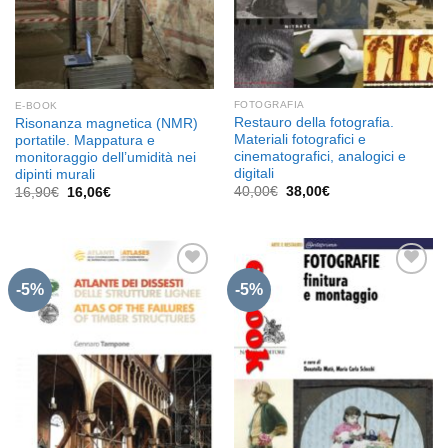
FOTOGRAFIA
E-BOOK
Restauro della fotografia.
Risonanza magnetica (NMR)
Materiali fotografici e
portatile. Mappatura e
cinematografici, analogici e
monitoraggio dell’umidità nei
digitali
dipinti murali
Il
Il
Il
Il
40,00
€
38,00
€
16,90
€
16,06
€
prezzo
prezzo
prezzo
prezzo
originale
attuale
originale
attuale
era:
è:
era:
è:
40,00€.
38,00€.
16,90€.
16,06€.
-5%
-5%
Aggiungi
Aggiungi
alla lista
alla lista
dei
dei
desideri
desideri