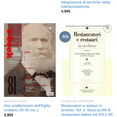
Integrazione di tecniche radar
interferometriche
4,90
€
-5%
Aggiungi
Aggiungi
alla lista
alla lista
dei
dei
desideri
desideri
ARCHEOLOGICO
STORIA DEL RESTAURO
Uno scialle/manto dell’Egitto
Restauratori e restauri in
cristiano (XI-XII sec.)
archivio. Vol. 2. Nuovi profili di
restauratori italiani tra XIX e XX
4,90
€