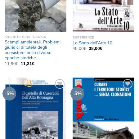
ARCHITETTURA - DESIGN
ESPERIENZE
Scempi ambientali. Problemi
Lo Stato dell’Arte 10
giuridici di tutela degli
Il
Il
40,00
€
38,00
€
prezzo
prezzo
ecosistemi nelle diverse
originale
attuale
epoche storiche
era:
è:
Il
Il
11,90
€
11,31
€
40,00€.
38,00€.
prezzo
prezzo
originale
attuale
era:
è:
11,90€.
11,31€.
-5%
-5%
Aggiungi
Aggiungi
alla lista
alla lista
dei
dei
desideri
desideri