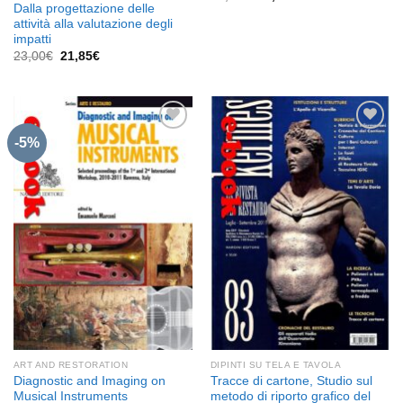
prezzo
prezzo
Dalla progettazione delle
originale
attuale
attività alla valutazione degli
era:
è:
impatti
29,00€.
27,55€.
Il
Il
23,00
€
21,85
€
prezzo
prezzo
originale
attuale
era:
è:
23,00€.
21,85€.
-5%
Aggiungi
Aggiungi
alla lista
alla lista
dei
dei
desideri
desideri
ART AND RESTORATION
DIPINTI SU TELA E TAVOLA
Diagnostic and Imaging on
Tracce di cartone, Studio sul
Musical Instruments
metodo di riporto grafico del