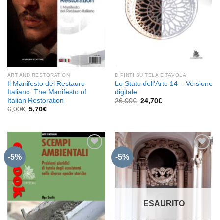
ART AND RESTORATION
DIPINTI SU TELA E TAVOLA
Il Manifesto del Restauro
Lo Stato dell’Arte 14 – Versione
Italiano. The Manifesto of
digitale
Italian Restoration
Il
Il
26,00
€
24,70
€
prezzo
prezzo
Il
Il
6,00
€
5,70
€
originale
attuale
prezzo
prezzo
era:
è:
originale
attuale
26,00€.
24,70€.
era:
è:
6,00€.
5,70€.
-5%
-5%
Aggiungi
Aggiungi
alla lista
alla lista
dei
dei
desideri
desideri
ESAURITO