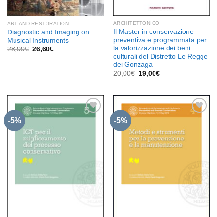
ARCHITETTONICO
ART AND RESTORATION
Il Master in conservazione
Diagnostic and Imaging on
preventiva e programmata per
Musical Instruments
la valorizzazione dei beni
Il
Il
28,00
€
26,60
€
prezzo
prezzo
culturali del Distretto Le Regge
originale
attuale
dei Gonzaga
era:
è:
Il
Il
20,00
€
19,00
€
28,00€.
26,60€.
prezzo
prezzo
originale
attuale
era:
è:
20,00€.
19,00€.
-5%
-5%
Aggiungi
Aggiungi
alla lista
alla lista
dei
dei
desideri
desideri