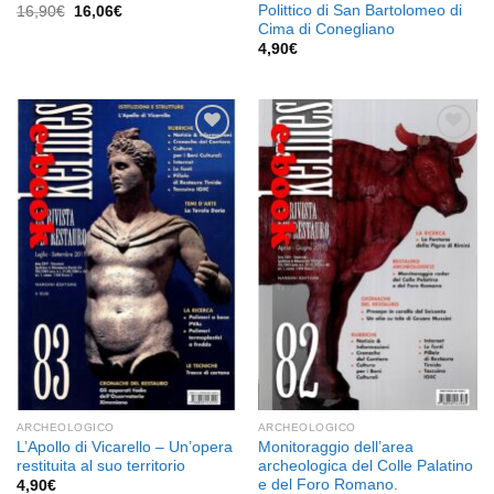
Polittico di San Bartolomeo di
Il
Il
16,90
€
16,06
€
prezzo
prezzo
Cima di Conegliano
originale
attuale
4,90
€
era:
è:
16,90€.
16,06€.
Aggiungi
Aggiungi
alla lista
alla lista
dei
dei
desideri
desideri
ARCHEOLOGICO
ARCHEOLOGICO
L’Apollo di Vicarello – Un’opera
Monitoraggio dell’area
restituita al suo territorio
archeologica del Colle Palatino
e del Foro Romano.
4,90
€