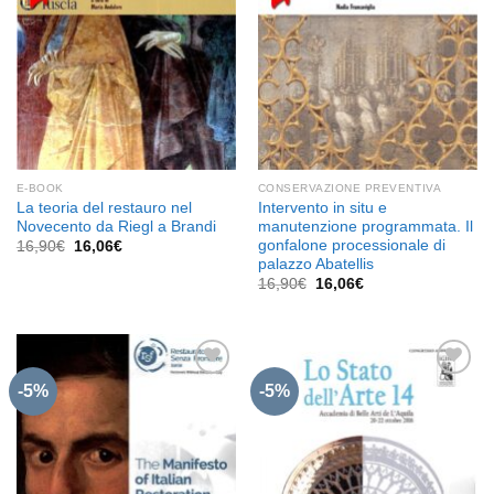
E-BOOK
CONSERVAZIONE PREVENTIVA
La teoria del restauro nel
Intervento in situ e
Novecento da Riegl a Brandi
manutenzione programmata. Il
gonfalone processionale di
Il
Il
16,90
€
16,06
€
prezzo
prezzo
palazzo Abatellis
originale
attuale
Il
Il
16,90
€
16,06
€
era:
è:
prezzo
prezzo
16,90€.
16,06€.
originale
attuale
era:
è:
16,90€.
16,06€.
-5%
-5%
Aggiungi
Aggiungi
alla lista
alla lista
dei
dei
desideri
desideri