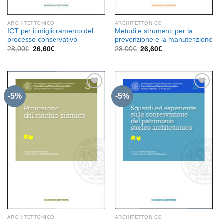
ARCHITETTONICO
ARCHITETTONICO
ICT per il miglioramento del
Metodi e strumenti per la
processo conservativo
prevenzione e la manutenzione
Il
Il
Il
Il
28,00
€
26,60
€
28,00
€
26,60
€
prezzo
prezzo
prezzo
prezzo
originale
attuale
originale
attuale
era:
è:
era:
è:
28,00€.
26,60€.
28,00€.
26,60€.
-5%
-5%
Aggiungi
Aggiungi
alla lista
alla lista
dei
dei
desideri
desideri
ARCHITETTONICO
ARCHITETTONICO