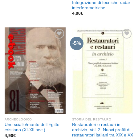
Integrazione di tecniche radar
interferometriche
4,90
€
-5%
Aggiungi
Aggiungi
alla lista
alla lista
dei
dei
desideri
desideri
ARCHEOLOGICO
STORIA DEL RESTAURO
Uno scialle/manto dell’Egitto
Restauratori e restauri in
cristiano (XI-XII sec.)
archivio. Vol. 2. Nuovi profili di
restauratori italiani tra XIX e XX
4,90
€