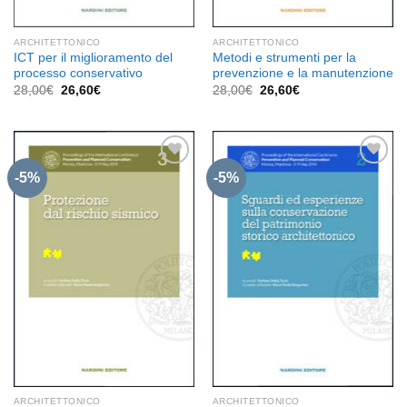
ARCHITETTONICO
ARCHITETTONICO
ICT per il miglioramento del
Metodi e strumenti per la
processo conservativo
prevenzione e la manutenzione
Il
Il
Il
Il
28,00
€
26,60
€
28,00
€
26,60
€
prezzo
prezzo
prezzo
prezzo
originale
attuale
originale
attuale
era:
è:
era:
è:
28,00€.
26,60€.
28,00€.
26,60€.
-5%
-5%
Aggiungi
Aggiungi
alla lista
alla lista
dei
dei
desideri
desideri
ARCHITETTONICO
ARCHITETTONICO