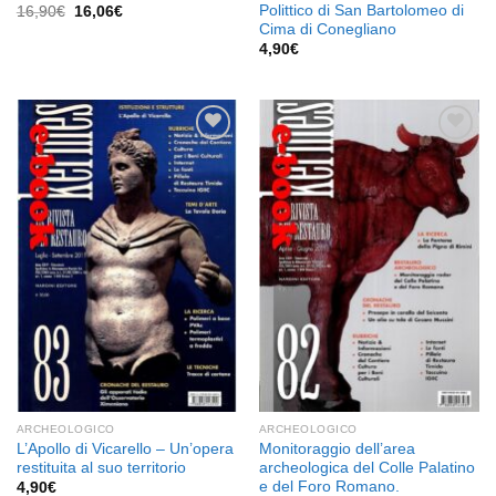
Polittico di San Bartolomeo di
Il
Il
16,90
€
16,06
€
prezzo
prezzo
Cima di Conegliano
originale
attuale
4,90
€
era:
è:
16,90€.
16,06€.
Aggiungi
Aggiungi
alla lista
alla lista
dei
dei
desideri
desideri
ARCHEOLOGICO
ARCHEOLOGICO
L’Apollo di Vicarello – Un’opera
Monitoraggio dell’area
restituita al suo territorio
archeologica del Colle Palatino
e del Foro Romano.
4,90
€