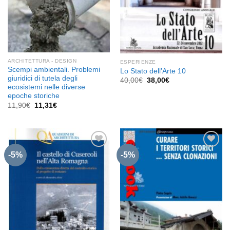
ARCHITETTURA - DESIGN
ESPERIENZE
Scempi ambientali. Problemi
Lo Stato dell’Arte 10
giuridici di tutela degli
Il
Il
40,00
€
38,00
€
prezzo
prezzo
ecosistemi nelle diverse
originale
attuale
epoche storiche
era:
è:
Il
Il
11,90
€
11,31
€
40,00€.
38,00€.
prezzo
prezzo
originale
attuale
era:
è:
11,90€.
11,31€.
-5%
-5%
Aggiungi
Aggiungi
alla lista
alla lista
dei
dei
desideri
desideri