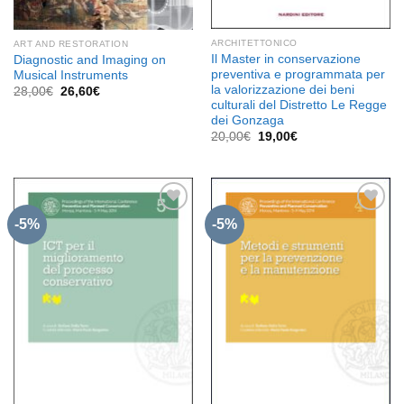
ARCHITETTONICO
ART AND RESTORATION
Il Master in conservazione
Diagnostic and Imaging on
preventiva e programmata per
Musical Instruments
la valorizzazione dei beni
Il
Il
28,00
€
26,60
€
prezzo
prezzo
culturali del Distretto Le Regge
originale
attuale
dei Gonzaga
era:
è:
Il
Il
20,00
€
19,00
€
28,00€.
26,60€.
prezzo
prezzo
originale
attuale
era:
è:
20,00€.
19,00€.
-5%
-5%
Aggiungi
Aggiungi
alla lista
alla lista
dei
dei
desideri
desideri