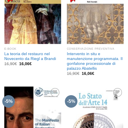
E-BOOK
CONSERVAZIONE PREVENTIVA
La teoria del restauro nel
Intervento in situ e
Novecento da Riegl a Brandi
manutenzione programmata. Il
gonfalone processionale di
Il
Il
16,90
€
16,06
€
prezzo
prezzo
palazzo Abatellis
originale
attuale
Il
Il
16,90
€
16,06
€
era:
è:
prezzo
prezzo
16,90€.
16,06€.
originale
attuale
era:
è:
16,90€.
16,06€.
-5%
-5%
Aggiungi
Aggiungi
alla lista
alla lista
dei
dei
desideri
desideri