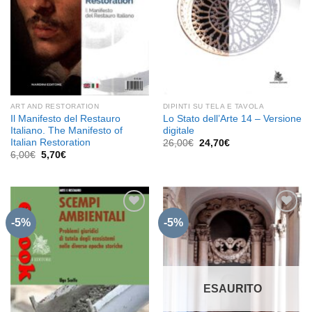
ART AND RESTORATION
DIPINTI SU TELA E TAVOLA
Il Manifesto del Restauro
Lo Stato dell’Arte 14 – Versione
Italiano. The Manifesto of
digitale
Italian Restoration
Il
Il
26,00
€
24,70
€
prezzo
prezzo
Il
Il
6,00
€
5,70
€
originale
attuale
prezzo
prezzo
era:
è:
originale
attuale
26,00€.
24,70€.
era:
è:
6,00€.
5,70€.
-5%
-5%
Aggiungi
Aggiungi
alla lista
alla lista
dei
dei
desideri
desideri
ESAURITO