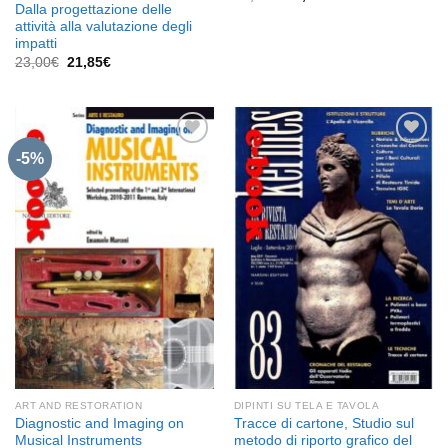
prezzo
prezzo
Dalla progettazione delle
originale
attuale
attività alla valutazione degli
era:
è:
impatti
29,00€.
27,55€.
Il
Il
23,00
€
21,85
€
prezzo
prezzo
originale
attuale
era:
è:
23,00€.
21,85€.
-5%
Aggiungi
Aggiungi
alla lista
alla lista
dei
dei
desideri
desideri
ART AND RESTORATION
DIPINTI SU TELA E TAVOLA
Diagnostic and Imaging on
Tracce di cartone, Studio sul
Musical Instruments
metodo di riporto grafico del