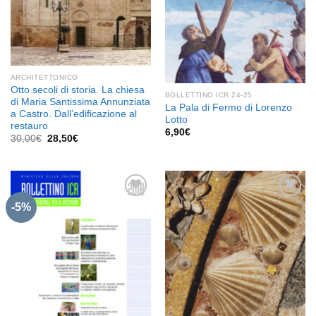
ARCHITETTONICO
Otto secoli di storia. La chiesa
BOLLETTINO ICR 24-25
di Maria Santissima Annunziata
La Pala di Fermo di Lorenzo
a Castro. Dall’edificazione al
Lotto
restauro
6,90
€
Il
Il
30,00
€
28,50
€
prezzo
prezzo
originale
attuale
era:
è:
30,00€.
28,50€.
-5%
Aggiungi
Aggiungi
alla lista
alla lista
dei
dei
desideri
desideri