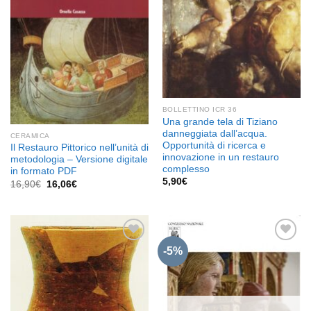
BOLLETTINO ICR 36
Una grande tela di Tiziano
danneggiata dall’acqua.
CERAMICA
Opportunità di ricerca e
Il Restauro Pittorico nell’unità di
innovazione in un restauro
metodologia – Versione digitale
complesso
in formato PDF
5,90
€
Il
Il
16,90
€
16,06
€
prezzo
prezzo
originale
attuale
era:
è:
16,90€.
16,06€.
-5%
Aggiungi
Aggiungi
alla lista
alla lista
dei
dei
desideri
desideri