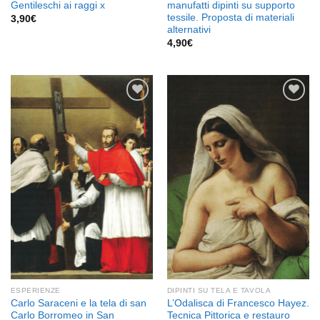
Gentileschi ai raggi x
manufatti dipinti su supporto
tessile. Proposta di materiali
3,90
€
alternativi
4,90
€
Aggiungi
Aggiungi
alla lista
alla lista
dei
dei
desideri
desideri
ESPERIENZE
DIPINTI SU TELA E TAVOLA
Carlo Saraceni e la tela di san
L’Odalisca di Francesco Hayez.
Carlo Borromeo in San
Tecnica Pittorica e restauro