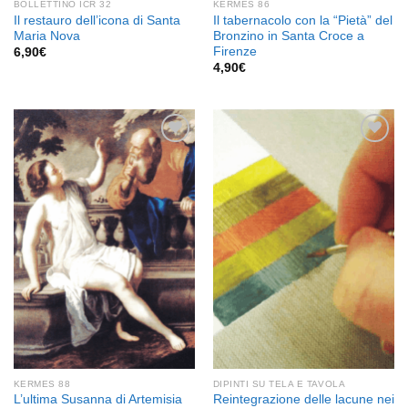
BOLLETTINO ICR 32
KERMES 86
Il restauro dell’icona di Santa
Il tabernacolo con la “Pietà” del
Maria Nova
Bronzino in Santa Croce a
Firenze
6,90
€
4,90
€
Aggiungi
Aggiungi
alla lista
alla lista
dei
dei
desideri
desideri
KERMES 88
DIPINTI SU TELA E TAVOLA
L’ultima Susanna di Artemisia
Reintegrazione delle lacune nei