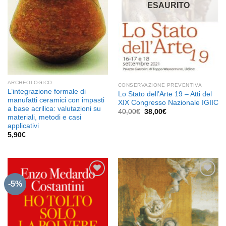
ESAURITO
ARCHEOLOGICO
CONSERVAZIONE PREVENTIVA
L’integrazione formale di
Lo Stato dell’Arte 19 – Atti del
manufatti ceramici con impasti
XIX Congresso Nazionale IGIIC
a base acrilica: valutazioni su
Il
Il
40,00
€
38,00
€
materiali, metodi e casi
prezzo
prezzo
originale
attuale
applicativi
era:
è:
5,90
€
40,00€.
38,00€.
-5%
Aggiungi
Aggiungi
alla lista
alla lista
dei
dei
desideri
desideri