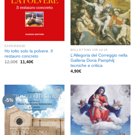
ESPERIENZE
BOLLETTINO ICR 24-25
Ho tolto solo la polvere. Il
L’Allegoria del Correggio nella
restauro concreto
Galleria Doria Pamphilj:
Il
Il
12,00
€
11,40
€
prezzo
prezzo
tecniche e critica
originale
attuale
4,90
€
era:
è:
12,00€.
11,40€.
-5%
Aggiungi
Aggiungi
alla lista
alla lista
dei
dei
desideri
desideri