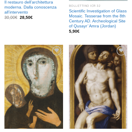
Il restauro dell’architettura
BOLLETTINO ICR 32
moderna. Dalla conoscenza
Scientific Investigation of Glass
all’intervento
Mosaic. Tesserae from the 8th
Il
Il
30,00
€
28,50
€
Century AD. Archeological Site
prezzo
prezzo
originale
attuale
of Qusayr’ Amra (Jordan)
era:
è:
5,90
€
30,00€.
28,50€.
Aggiungi
Aggiungi
alla lista
alla lista
dei
dei
desideri
desideri