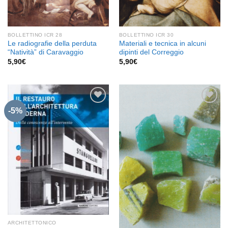
BOLLETTINO ICR 28
BOLLETTINO ICR 30
Le radiografie della perduta
Materiali e tecnica in alcuni
“Natività” di Caravaggio
dipinti del Correggio
5,90
€
5,90
€
-5%
Aggiungi
Aggiungi
alla lista
alla lista
dei
dei
desideri
desideri
ARCHITETTONICO