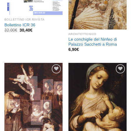
BOLLETTINO ICR RIVISTA
Bollettino ICR 36
Il
Il
32,00
€
30,40
€
prezzo
prezzo
ARCHITETTONICO
originale
attuale
Le conchiglie del Ninfeo di
era:
è:
Palazzo Sacchetti a Roma
32,00€.
30,40€.
6,90
€
Aggiungi
Aggiungi
alla lista
alla lista
dei
dei
desideri
desideri