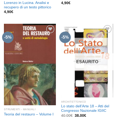
Lorenzo in Lucina. Analisi e
4,90
€
recupero di un testo pittorico
4,90
€
-5%
-5%
Aggiungi
Aggiungi
alla lista
alla lista
dei
dei
desideri
desideri
ESAURITO
ARCHITETTONICO
Lo stato dell’Arte 18 – Atti del
STRUMENTI - MANUALI
Congresso Nazionale IGIIC
Teoria del restauro – Volume I
Il
Il
40,00
€
38,00
€