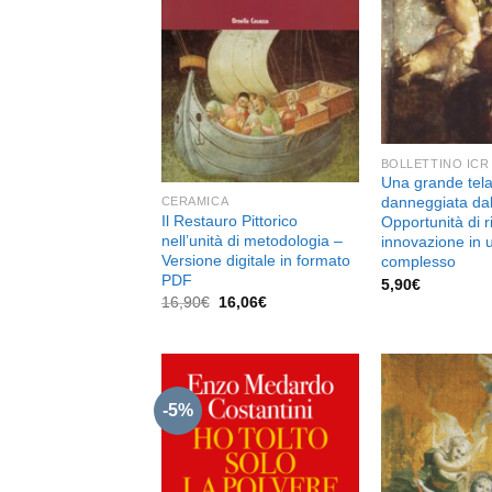
dei
desideri
BOLLETTINO ICR
Una grande tela
danneggiata dal
CERAMICA
Il Restauro Pittorico
Opportunità di r
nell’unità di metodologia –
innovazione in 
Versione digitale in formato
complesso
PDF
5,90
€
Il
Il
16,90
€
16,06
€
prezzo
prezzo
originale
attuale
era:
è:
16,90€.
16,06€.
-5%
Aggiungi
alla lista
dei