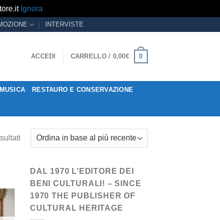
ore.it
Ignora
MOZIONE
INTERVISTE
0
ACCEDI
CARRELLO /
0,00
€
MUSICA
RESTAURO E CONSERVAZIONE
sultati
DAL 1970 L’EDITORE DEI
BENI CULTURALI! – SINCE
1970 THE PUBLISHER OF
CULTURAL HERITAGE
ngi
ista