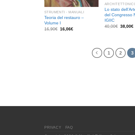
ARCHITETTONIC
Lo stato dell’Art
STRUMENTI - MANUALI
del Congresso 
Teoria del restauro –
IGIIC
Volume I
Il
I
40,00
€
38,00
€
Il
Il
16,90
€
16,06
€
prezzo
prezzo
prezzo
original
originale
attuale
era:
era:
è:
40,00€.
16,90€.
16,06€.
1
2
3
PRIVACY
FAQ