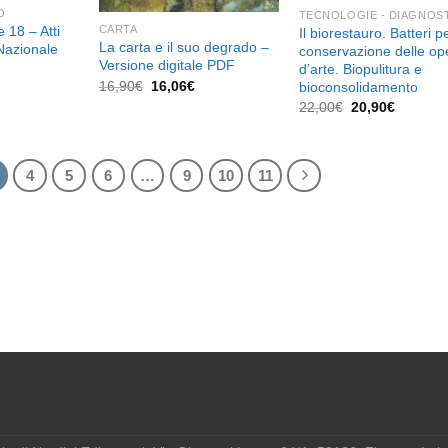
O
TECNOLOGIE - DIAGNOS
e 18 – Atti
CARTA
Il biorestauro. Batteri pe
La carta e il suo degrado –
Nazionale
conservazione delle op
Versione digitale PDF
d’arte. Biopulitura e
Il
Il
16,90
€
16,06
€
l
bioconsolidamento
prezzo
prezzo
prezzo
Il
Il
22,00
€
20,90
€
originale
attuale
e
attuale
prezzo
prezzo
era:
è:
è:
originale
attuale
16,90€.
16,06€.
38,00€.
era:
è:
22,00€.
20,90€.
4
5
6
…
9
10
11