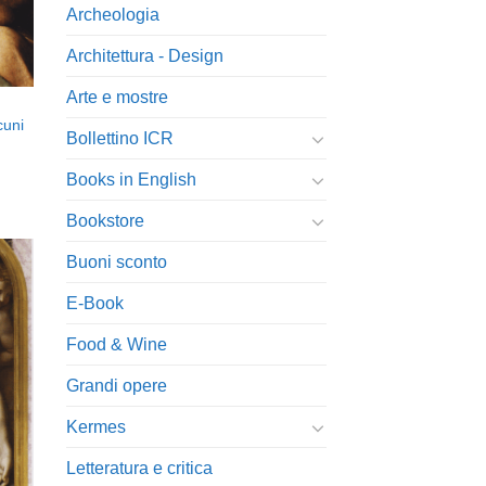
Archeologia
Architettura - Design
Arte e mostre
cuni
Bollettino ICR
Books in English
Bookstore
Buoni sconto
E-Book
ngi
Food & Wine
ista
i
eri
Grandi opere
Kermes
Letteratura e critica