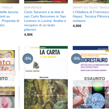
 E TAVOLA
ESPERIENZE
DIPINTI SU TELA E TAVOL
delle lacune
Carlo Saraceni e la tela di
L’Odalisca di Francesc
inti su
san Carlo Borromeo in San
Hayez. Tecnica Pittoric
. Proposta di
Lorenzo in Lucina. Analisi e
restauro
tivi
recupero di un testo
4,90
€
pittorico
4,90
€
-5%
-5%
Aggiungi
Aggiungi
Aggiu
alla lista
alla lista
alla l
dei
dei
de
ITO
desideri
desideri
desid
ESAURITO