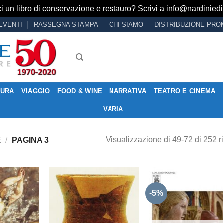
i un libro di conservazione e restauro? Scrivi a
info@nardiniedit
EVENTI
RASSEGNA STAMPA
CHI SIAMO
DISTRIBUZIONE-PRO
TURA
VIAGGIO
FOOD & WINE
NARRATIVA
TEATRO E CINEMA
VARIA
Visualizzazione di 49-72 di 252 ri
E
/
PAGINA 3
-5%
Aggiungi
Aggiungi
Aggiu
alla lista
alla lista
alla l