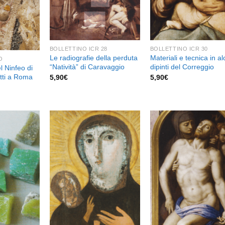
BOLLETTINO ICR 28
BOLLETTINO ICR 30
Le radiografie della perduta
Materiali e tecnica in al
O
“Natività” di Caravaggio
dipinti del Correggio
l Ninfeo di
tti a Roma
5,90
€
5,90
€
Aggiungi
Aggiungi
Aggiu
alla lista
alla lista
alla l
dei
dei
de
desideri
desideri
desid