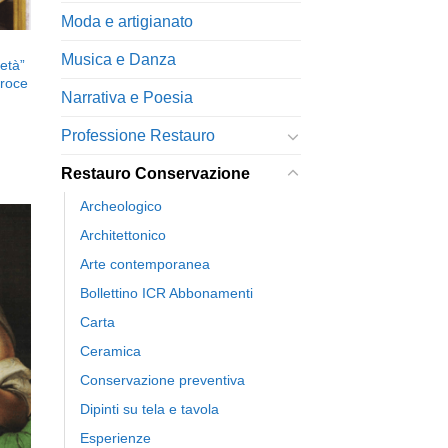
Moda e artigianato
Musica e Danza
ietà”
Croce
Narrativa e Poesia
Professione Restauro
Restauro Conservazione
Archeologico
Architettonico
Arte contemporanea
Bollettino ICR Abbonamenti
ngi
ista
Carta
i
eri
Ceramica
Conservazione preventiva
Dipinti su tela e tavola
Esperienze