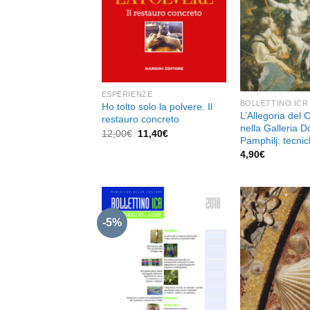
desideri
ESPERIENZE
BOLLETTINO ICR 
Ho tolto solo la polvere. Il
L’Allegoria del 
restauro concreto
nella Galleria D
Il
Il
12,00
€
11,40
€
Pamphilj: tecnic
prezzo
prezzo
originale
attuale
4,90
€
era:
è:
12,00€.
11,40€.
-5%
Aggiungi
alla lista
dei
desideri