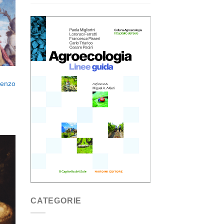
eri
renzo
ngi
ista
i
CATEGORIE
eri