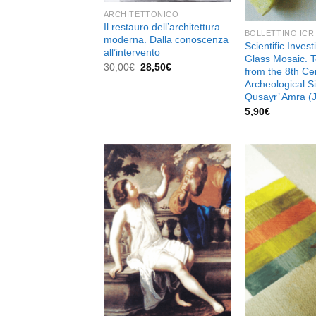
ARCHITETTONICO
Il restauro dell’architettura
BOLLETTINO ICR
moderna. Dalla conoscenza
Scientific Invest
all’intervento
Glass Mosaic. 
Il
Il
30,00
€
28,50
€
from the 8th Ce
prezzo
prezzo
Archeological Si
originale
attuale
era:
è:
Qusayr’ Amra (
30,00€.
28,50€.
5,90
€
Aggiungi
alla lista
dei
desideri