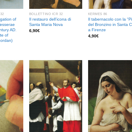
 32
BOLLETTINO ICR 32
KERMES 86
igation of
Il restauro dell’icona di
Il tabernacolo con la “P
Tesserae
Santa Maria Nova
del Bronzino in Santa 
ntury AD.
a Firenze
6,90
€
te of
4,90
€
Jordan)
Aggiungi
Aggiungi
Aggiu
alla lista
alla lista
alla l
dei
dei
de
desideri
desideri
desid