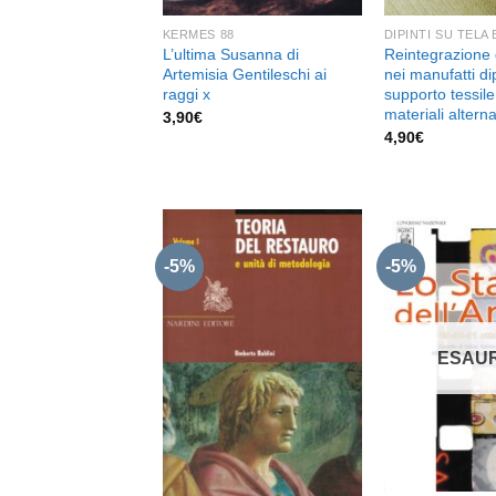
KERMES 88
DIPINTI SU TELA
L’ultima Susanna di
Reintegrazione 
Artemisia Gentileschi ai
nei manufatti dip
raggi x
supporto tessile
materiali alterna
3,90
€
4,90
€
-5%
-5%
Aggiungi
alla lista
dei
ESAUR
desideri