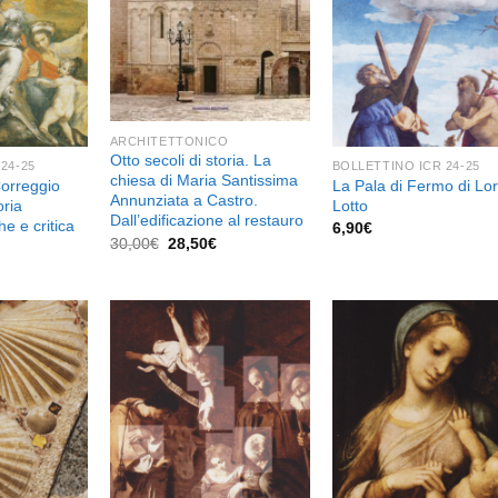
desideri
desideri
desid
ARCHITETTONICO
Otto secoli di storia. La
24-25
BOLLETTINO ICR 24-25
chiesa di Maria Santissima
Correggio
La Pala di Fermo di Lo
Annunziata a Castro.
oria
Lotto
Dall’edificazione al restauro
he e critica
6,90
€
Il
Il
30,00
€
28,50
€
prezzo
prezzo
originale
attuale
era:
è:
30,00€.
28,50€.
Aggiungi
Aggiungi
Aggiu
alla lista
alla lista
alla l
dei
dei
de
desideri
desideri
desid