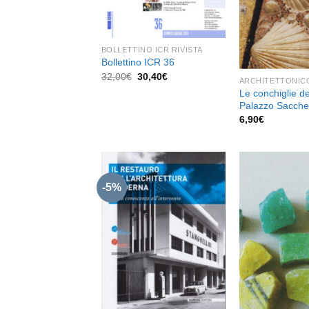
BOLLETTINO ICR RIVISTA
Bollettino ICR 36
Il
Il
32,00
€
30,40
€
ARCHITETTONIC
prezzo
prezzo
Le conchiglie de
originale
attuale
era:
è:
Palazzo Sacche
32,00€.
30,40€.
6,90
€
-5%
Aggiungi
alla lista
dei
desideri