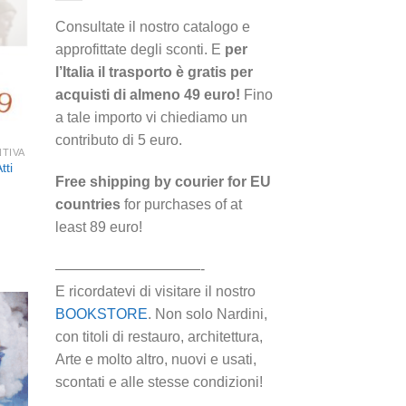
i
eri
Consultate il nostro catalogo e
approfittate degli sconti. E
per
l’Italia il trasporto è gratis per
acquisti di almeno 49 euro!
Fino
a tale importo vi chiediamo un
contributo di 5 euro.
TIVA
tti
Free shipping by courier for EU
countries
for purchases of at
least 89 euro!
——————————-
E ricordatevi di visitare il nostro
BOOKSTORE
. Non solo Nardini,
con titoli di restauro, architettura,
Arte e molto altro, nuovi e usati,
ngi
scontati e alle stesse condizioni!
ista
i