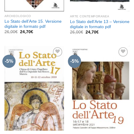
ARCHEOLOGICO
ARTE CONTEMPORANEA
Lo Stato dell’Arte 15. Versione
Lo Stato dell’Arte 13 – Versione
digitale in formato pdf
digitale in formato pdf
Il
Il
26,00
€
24,70
€
Il
Il
26,00
€
24,70
€
prezzo
prezzo
prezzo
prezzo
originale
attuale
originale
attuale
era:
è:
era:
è:
26,00€.
24,70€.
26,00€.
24,70€.
-5%
-5%
Aggiungi
Aggiungi
alla lista
alla lista
dei
dei
desideri
desideri