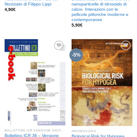
Noviziato di Filippo Lippi
nanoparticelle di idrossido di
calcio. Interazioni con le
4,90
€
pellicole pittoriche moderne e
contemporanee
5,90
€
-5%
Aggiungi
Aggiungi
alla lista
alla lista
dei
dei
desideri
desideri
BOLLETTINO ICR VERSIONE DIGITALE
ARCHEOLOGIA
Bollettino ICR 36 – Versione
Biological Risk for Hypogea.