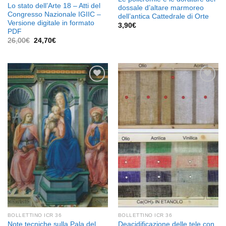
Lo stato dell’Arte 18 – Atti del
dossale d’altare marmoreo
Congresso Nazionale IGIIC –
dell’antica Cattedrale di Orte
Versione digitale in formato
3,90
€
PDF
Il
Il
26,00
€
24,70
€
prezzo
prezzo
originale
attuale
era:
è:
26,00€.
24,70€.
Aggiungi
Aggiungi
alla lista
alla lista
dei
dei
desideri
desideri
BOLLETTINO ICR 36
BOLLETTINO ICR 36
Note tecniche sulla Pala del
Deacidificazione delle tele con