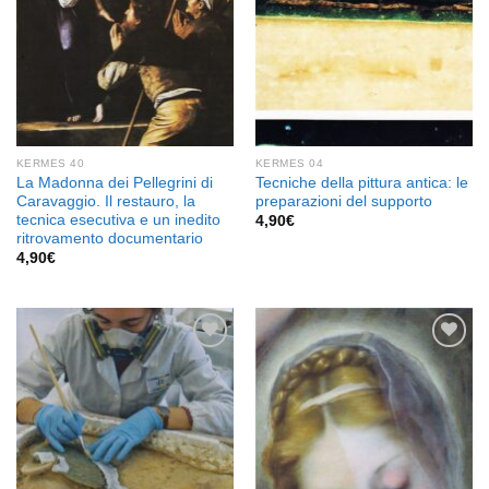
KERMES 40
KERMES 04
La Madonna dei Pellegrini di
Tecniche della pittura antica: le
Caravaggio. Il restauro, la
preparazioni del supporto
tecnica esecutiva e un inedito
4,90
€
ritrovamento documentario
4,90
€
Aggiungi
Aggiungi
alla lista
alla lista
dei
dei
desideri
desideri