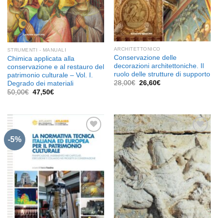
ARCHITETTONICO
STRUMENTI - MANUALI
Conservazione delle
Chimica applicata alla
decorazioni architettoniche. Il
conservazione e al restauro del
ruolo delle strutture di supporto
patrimonio culturale – Vol. I.
Il
Il
28,00
€
26,60
€
Degrado dei materiali
prezzo
prezzo
Il
Il
50,00
€
47,50
€
originale
attuale
prezzo
prezzo
era:
è:
originale
attuale
28,00€.
26,60€.
era:
è:
50,00€.
47,50€.
-5%
Aggiungi
Aggiungi
alla lista
alla lista
dei
dei
desideri
desideri