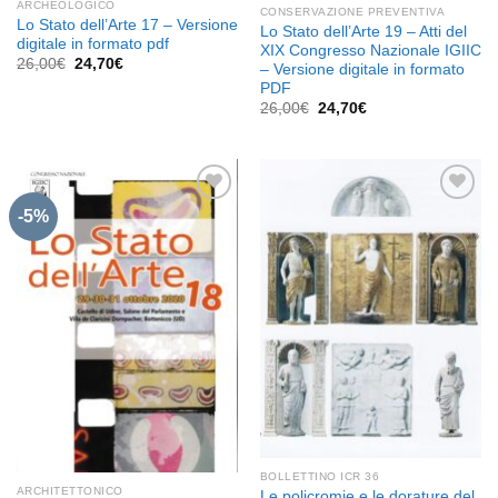
ARCHEOLOGICO
CONSERVAZIONE PREVENTIVA
Lo Stato dell’Arte 17 – Versione
Lo Stato dell’Arte 19 – Atti del
digitale in formato pdf
XIX Congresso Nazionale IGIIC
Il
Il
26,00
€
24,70
€
– Versione digitale in formato
prezzo
prezzo
PDF
originale
attuale
era:
è:
Il
Il
26,00
€
24,70
€
26,00€.
24,70€.
prezzo
prezzo
originale
attuale
era:
è:
26,00€.
24,70€.
-5%
Aggiungi
Aggiungi
alla lista
alla lista
dei
dei
desideri
desideri
BOLLETTINO ICR 36
ARCHITETTONICO
Le policromie e le dorature del