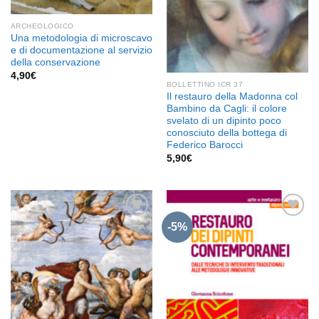
ARCHEOLOGICO
Una metodologia di microscavo
e di documentazione al servizio
della conservazione
4,90
€
BOLLETTINO ICR 37
Il restauro della Madonna col
Bambino da Cagli: il colore
svelato di un dipinto poco
conosciuto della bottega di
Federico Barocci
5,90
€
-5%
Aggiungi
Aggiungi
alla lista
alla lista
dei
dei
desideri
desideri