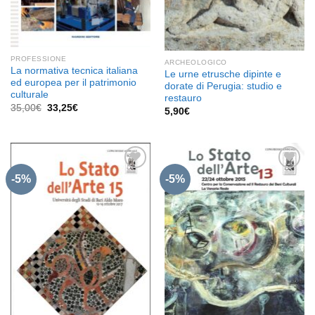
PROFESSIONE
ARCHEOLOGICO
La normativa tecnica italiana
Le urne etrusche dipinte e
ed europea per il patrimonio
dorate di Perugia: studio e
culturale
restauro
Il
Il
35,00
€
33,25
€
5,90
€
prezzo
prezzo
originale
attuale
era:
è:
35,00€.
33,25€.
-5%
-5%
Aggiungi
Aggiungi
alla lista
alla lista
dei
dei
desideri
desideri