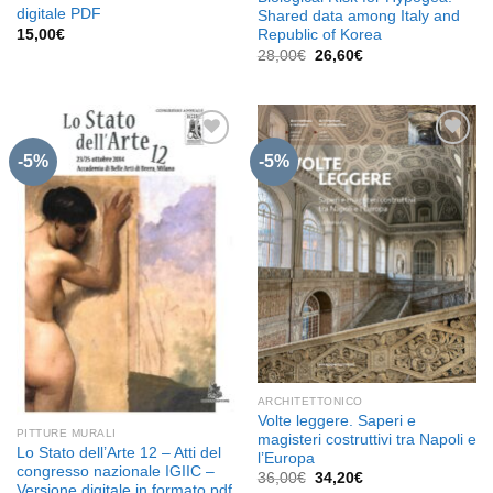
digitale PDF
Shared data among Italy and
15,00
€
Republic of Korea
Il
Il
28,00
€
26,60
€
prezzo
prezzo
originale
attuale
era:
è:
28,00€.
26,60€.
-5%
-5%
Aggiungi
Aggiungi
alla lista
alla lista
dei
dei
desideri
desideri
ARCHITETTONICO
Volte leggere. Saperi e
PITTURE MURALI
magisteri costruttivi tra Napoli e
Lo Stato dell’Arte 12 – Atti del
l’Europa
congresso nazionale IGIIC –
Il
Il
36,00
€
34,20
€
Versione digitale in formato pdf
prezzo
prezzo