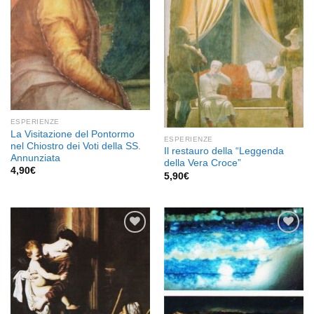
ESPERIENZE
La Visitazione del Pontormo
ESPERIENZE
nel Chiostro dei Voti della SS.
Il restauro della “Leggenda
Annunziata
della Vera Croce”
4,90
€
5,90
€
Aggiungi
Aggiungi
alla lista
alla lista
dei
dei
desideri
desideri