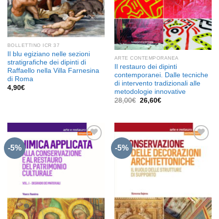
BOLLETTINO ICR 37
Il blu egiziano nelle sezioni
ARTE CONTEMPORANEA
stratigrafiche dei dipinti di
Il restauro dei dipinti
Raffaello nella Villa Farnesina
contemporanei. Dalle tecniche
di Roma
di intervento tradizionali alle
4,90
€
metodologie innovative
Il
Il
28,00
€
26,60
€
prezzo
prezzo
originale
attuale
era:
è:
28,00€.
26,60€.
-5%
-5%
Aggiungi
Aggiungi
alla lista
alla lista
dei
dei
desideri
desideri