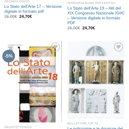
ARCHEOLOGICO
CONSERVAZIONE PREVENTIVA
Lo Stato dell’Arte 17 – Versione
Lo Stato dell’Arte 19 – Atti del
digitale in formato pdf
XIX Congresso Nazionale IGIIC
Il
Il
26,00
€
24,70
€
– Versione digitale in formato
prezzo
prezzo
PDF
originale
attuale
era:
è:
Il
Il
26,00
€
24,70
€
26,00€.
24,70€.
prezzo
prezzo
originale
attuale
era:
è:
26,00€.
24,70€.
-5%
Aggiungi
Aggiungi
alla lista
alla lista
dei
dei
desideri
desideri
BOLLETTINO ICR 36
ARCHITETTONICO
Le policromie e le dorature del