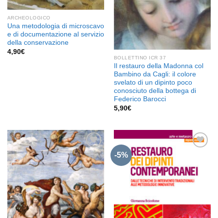
ARCHEOLOGICO
Una metodologia di microscavo
e di documentazione al servizio
della conservazione
4,90
€
BOLLETTINO ICR 37
Il restauro della Madonna col
Bambino da Cagli: il colore
svelato di un dipinto poco
conosciuto della bottega di
Federico Barocci
5,90
€
-5%
Aggiungi
Aggiungi
alla lista
alla lista
dei
dei
desideri
desideri