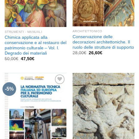
ARCHITETTONICO
STRUMENTI - MANUALI
Conservazione delle
Chimica applicata alla
decorazioni architettoniche. Il
conservazione e al restauro del
ruolo delle strutture di supporto
patrimonio culturale – Vol. I.
Il
Il
28,00
€
26,60
€
Degrado dei materiali
prezzo
prezzo
Il
Il
50,00
€
47,50
€
originale
attuale
prezzo
prezzo
era:
è:
originale
attuale
28,00€.
26,60€.
era:
è:
50,00€.
47,50€.
-5%
Aggiungi
Aggiungi
alla lista
alla lista
dei
dei
desideri
desideri