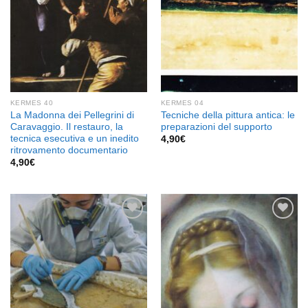
KERMES 40
KERMES 04
La Madonna dei Pellegrini di
Tecniche della pittura antica: le
Caravaggio. Il restauro, la
preparazioni del supporto
tecnica esecutiva e un inedito
4,90
€
ritrovamento documentario
4,90
€
Aggiungi
Aggiungi
alla lista
alla lista
dei
dei
desideri
desideri