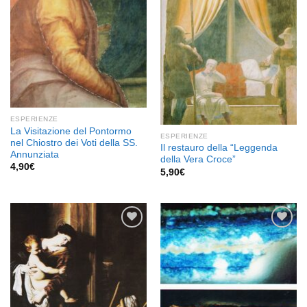
ESPERIENZE
La Visitazione del Pontormo
ESPERIENZE
nel Chiostro dei Voti della SS.
Il restauro della “Leggenda
Annunziata
della Vera Croce”
4,90
€
5,90
€
Aggiungi
Aggiungi
alla lista
alla lista
dei
dei
desideri
desideri