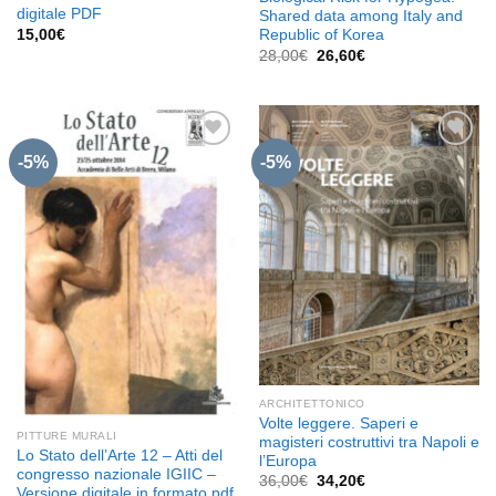
digitale PDF
Shared data among Italy and
15,00
€
Republic of Korea
Il
Il
28,00
€
26,60
€
prezzo
prezzo
originale
attuale
era:
è:
28,00€.
26,60€.
-5%
-5%
Aggiungi
Aggiungi
alla lista
alla lista
dei
dei
desideri
desideri
ARCHITETTONICO
Volte leggere. Saperi e
PITTURE MURALI
magisteri costruttivi tra Napoli e
Lo Stato dell’Arte 12 – Atti del
l’Europa
congresso nazionale IGIIC –
Il
Il
36,00
€
34,20
€
Versione digitale in formato pdf
prezzo
prezzo