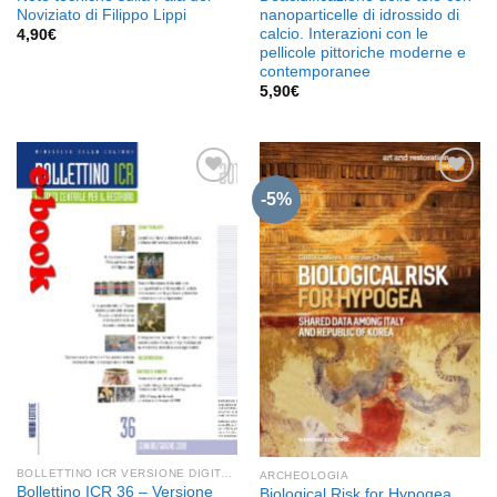
Noviziato di Filippo Lippi
nanoparticelle di idrossido di
calcio. Interazioni con le
4,90
€
pellicole pittoriche moderne e
contemporanee
5,90
€
-5%
Aggiungi
Aggiungi
alla lista
alla lista
dei
dei
desideri
desideri
BOLLETTINO ICR VERSIONE DIGITALE
ARCHEOLOGIA
Bollettino ICR 36 – Versione
Biological Risk for Hypogea.