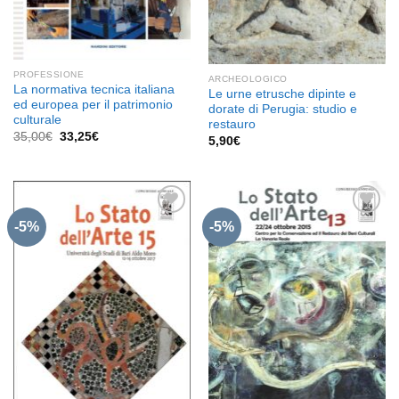
PROFESSIONE
ARCHEOLOGICO
La normativa tecnica italiana
Le urne etrusche dipinte e
ed europea per il patrimonio
dorate di Perugia: studio e
culturale
restauro
Il
Il
35,00
€
33,25
€
5,90
€
prezzo
prezzo
originale
attuale
era:
è:
35,00€.
33,25€.
-5%
-5%
Aggiungi
Aggiungi
alla lista
alla lista
dei
dei
desideri
desideri