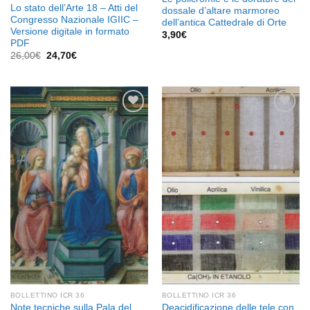
Lo stato dell’Arte 18 – Atti del
dossale d’altare marmoreo
Congresso Nazionale IGIIC –
dell’antica Cattedrale di Orte
Versione digitale in formato
3,90
€
PDF
Il
Il
26,00
€
24,70
€
prezzo
prezzo
originale
attuale
era:
è:
26,00€.
24,70€.
Aggiungi
Aggiungi
alla lista
alla lista
dei
dei
desideri
desideri
BOLLETTINO ICR 36
BOLLETTINO ICR 36
Note tecniche sulla Pala del
Deacidificazione delle tele con