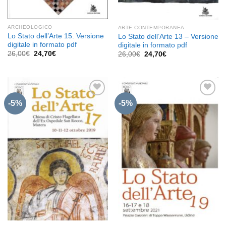
ARCHEOLOGICO
ARTE CONTEMPORANEA
Lo Stato dell’Arte 15. Versione
Lo Stato dell’Arte 13 – Versione
digitale in formato pdf
digitale in formato pdf
Il
Il
26,00
€
24,70
€
Il
Il
26,00
€
24,70
€
prezzo
prezzo
prezzo
prezzo
originale
attuale
originale
attuale
era:
è:
era:
è:
26,00€.
24,70€.
26,00€.
24,70€.
-5%
-5%
Aggiungi
Aggiungi
alla lista
alla lista
dei
dei
desideri
desideri