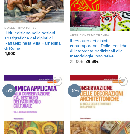
BOLLETTINO ICR 37
Il blu egiziano nelle sezioni
ARTE CONTEMPORANEA
stratigrafiche dei dipinti di
Il restauro dei dipinti
Raffaello nella Villa Farnesina
contemporanei. Dalle tecniche
di Roma
di intervento tradizionali alle
4,90
€
metodologie innovative
Il
Il
28,00
€
26,60
€
prezzo
prezzo
originale
attuale
era:
è:
28,00€.
26,60€.
-5%
-5%
Aggiungi
Aggiungi
alla lista
alla lista
dei
dei
desideri
desideri