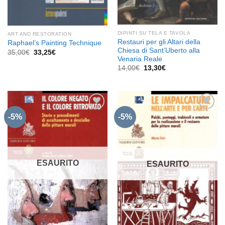
DIPINTI SU TELA E TAVOLA
ART AND RESTORATION
Restauri per gli Altari della
Raphael’s Painting Technique
Chiesa di Sant’Uberto alla
Il
Il
35,00
€
33,25
€
prezzo
prezzo
Venaria Reale
originale
attuale
Il
Il
14,00
€
13,30
€
era:
è:
prezzo
prezzo
35,00€.
33,25€.
originale
attuale
era:
è:
14,00€.
13,30€.
-5%
-5%
Aggiungi
Aggiungi
alla lista
alla lista
dei
dei
desideri
desideri
ESAURITO
ESAURITO