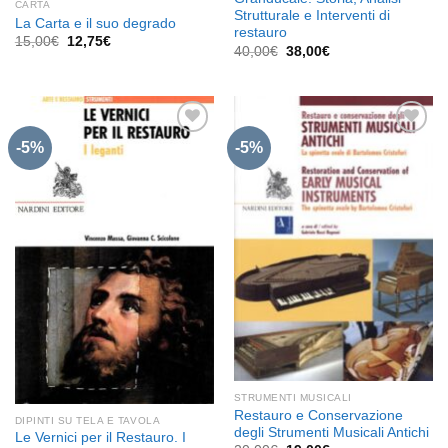
CARTA
Strutturale e Interventi di
La Carta e il suo degrado
restauro
Il
Il
15,00
€
12,75
€
Il
Il
40,00
€
38,00
€
prezzo
prezzo
prezzo
prezzo
originale
attuale
originale
attuale
era:
è:
era:
è:
15,00€.
12,75€.
40,00€.
38,00€.
-5%
-5%
Aggiungi
Aggiungi
alla lista
alla lista
dei
dei
desideri
desideri
STRUMENTI MUSICALI
Restauro e Conservazione
DIPINTI SU TELA E TAVOLA
degli Strumenti Musicali Antichi
Le Vernici per il Restauro. I