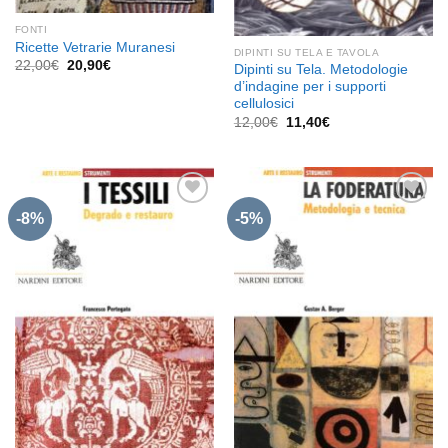
FONTI
Ricette Vetrarie Muranesi
DIPINTI SU TELA E TAVOLA
Il
Il
22,00
€
20,90
€
Dipinti su Tela. Metodologie
prezzo
prezzo
d’indagine per i supporti
originale
attuale
cellulosici
era:
è:
22,00€.
20,90€.
Il
Il
12,00
€
11,40
€
prezzo
prezzo
originale
attuale
era:
è:
12,00€.
11,40€.
-8%
-5%
Aggiungi
Aggiungi
alla lista
alla lista
dei
dei
desideri
desideri