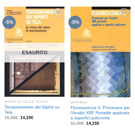
originale
attuale
era:
è:
30,00€.
28,50€.
-5%
-5%
Aggiungi
Aggiungi
alla lista
alla lista
dei
dei
desideri
desideri
ESAURITO
DIPINTI SU TELA E TAVOLA
CERAMICA
Tensionamento dei Dipinti su
Fluorescenza X. Prontuario per
Tela
l’Analisi XRF Portatile applicata
Il
Il
15,00
€
14,25
€
a superfici policrome
prezzo
prezzo
Il
Il
15,00
€
14,25
€
originale
attuale
prezzo
prezzo
era:
è:
originale
attuale
15,00€.
14,25€.
era:
è: