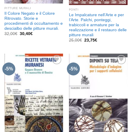
PITTURE MURALI
FONTI
Il Colore Negato e il Colore
Le Impalcature nell’Arte e per
Ritrovato. Storie e
l’Arte. Palchi, ponteggi,
procedimenti di occultamento e
trabiccoli e armature per la
descialbo delle pitture murali.
realizzazione e il restauro delle
Il
Il
32,00
€
30,40
€
pitture murali
prezzo
prezzo
Il
Il
25,00
€
23,75
€
originale
attuale
prezzo
prezzo
era:
è:
originale
attuale
32,00€.
30,40€.
era:
è:
25,00€.
23,75€.
-5%
-5%
Aggiungi
Aggiungi
alla lista
alla lista
dei
dei
desideri
desideri