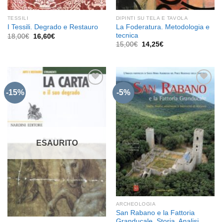
TESSILI
DIPINTI SU TELA E TAVOLA
La Foderatura. Metodologia e
I Tessili. Degrado e Restauro
tecnica
Il
Il
18,00
€
16,60
€
prezzo
prezzo
Il
Il
15,00
€
14,25
€
originale
attuale
prezzo
prezzo
era:
è:
originale
attuale
18,00€.
16,60€.
era:
è:
15,00€.
14,25€.
-15%
-5%
Aggiungi
Aggiungi
alla lista
alla lista
dei
dei
desideri
desideri
ESAURITO
ARCHEOLOGIA
San Rabano e la Fattoria
Granducale. Storia, Analisi