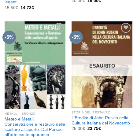
Il
Il
20,00
€
19,00
€
leganti
prezzo
prezzo
Il
Il
15,50
€
14,73
€
originale
attuale
prezzo
prezzo
era:
è:
originale
attuale
20,00€.
19,00€.
era:
è:
15,50€.
14,73€.
-5%
-5%
Aggiungi
Aggiungi
alla lista
alla lista
dei
dei
desideri
desideri
ESAURITO
STORIA DEL RESTAURO
METALLI - BRONZO
L’Eredità di John Ruskin nella
Meteo e Metalli.
Cultura Italiana del Novecento
Conservazione e restauro delle
Il
Il
25,00
€
23,75
€
sculture all’aperto. Dal Perseo
prezzo
prezzo
all’arte contemporanea
originale
attuale