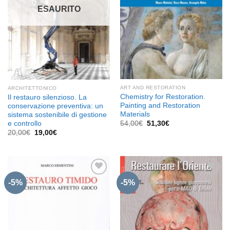
ESAURITO
ART AND RESTORATION
ARCHITETTONICO
Chemistry for Restoration.
Il restauro silenzioso. La
Painting and Restoration
conservazione preventiva: un
Materials
sistema sostenibile di gestione
Il
Il
e controllo
54,00
€
51,30
€
prezzo
prezzo
Il
Il
20,00
€
19,00
€
originale
attuale
prezzo
prezzo
era:
è:
originale
attuale
54,00€.
51,30€.
era:
è:
20,00€.
19,00€.
-5%
-5%
Aggiungi
Aggiungi
alla lista
alla lista
dei
dei
desideri
desideri