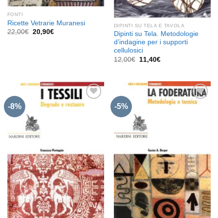
FONTI
Ricette Vetrarie Muranesi
DIPINTI SU TELA E TAVOLA
Il
Il
22,00
€
20,90
€
Dipinti su Tela. Metodologie
prezzo
prezzo
d’indagine per i supporti
originale
attuale
cellulosici
era:
è:
22,00€.
20,90€.
Il
Il
12,00
€
11,40
€
prezzo
prezzo
originale
attuale
era:
è:
12,00€.
11,40€.
-8%
-5%
Aggiungi
Aggiungi
alla lista
alla lista
dei
dei
desideri
desideri