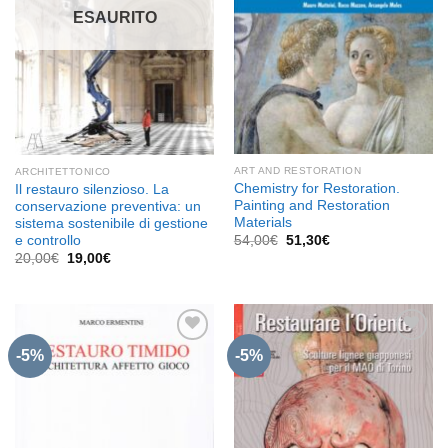
ESAURITO
ART AND RESTORATION
ARCHITETTONICO
Chemistry for Restoration.
Il restauro silenzioso. La
Painting and Restoration
conservazione preventiva: un
Materials
sistema sostenibile di gestione
Il
Il
e controllo
54,00
€
51,30
€
prezzo
prezzo
Il
Il
20,00
€
19,00
€
originale
attuale
prezzo
prezzo
era:
è:
originale
attuale
54,00€.
51,30€.
era:
è:
20,00€.
19,00€.
-5%
-5%
Aggiungi
Aggiungi
alla lista
alla lista
dei
dei
desideri
desideri