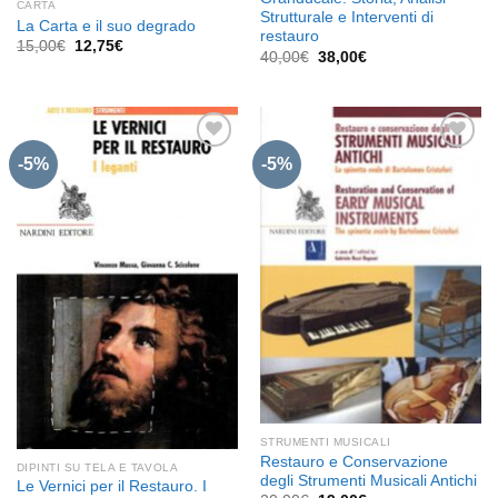
CARTA
Strutturale e Interventi di
La Carta e il suo degrado
restauro
Il
Il
15,00
€
12,75
€
Il
Il
40,00
€
38,00
€
prezzo
prezzo
prezzo
prezzo
originale
attuale
originale
attuale
era:
è:
era:
è:
15,00€.
12,75€.
40,00€.
38,00€.
-5%
-5%
Aggiungi
Aggiungi
alla lista
alla lista
dei
dei
desideri
desideri
STRUMENTI MUSICALI
Restauro e Conservazione
DIPINTI SU TELA E TAVOLA
degli Strumenti Musicali Antichi
Le Vernici per il Restauro. I