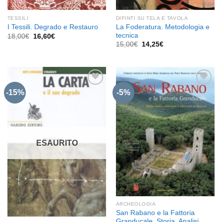
TESSILI
DIPINTI SU TELA E TAVOLA
La Foderatura. Metodologia e
I Tessili. Degrado e Restauro
tecnica
Il
Il
18,00
€
16,60
€
prezzo
prezzo
Il
Il
15,00
€
14,25
€
originale
attuale
prezzo
prezzo
era:
è:
originale
attuale
18,00€.
16,60€.
era:
è:
15,00€.
14,25€.
-15%
-5%
Aggiungi
Aggiungi
alla lista
alla lista
dei
dei
desideri
desideri
ESAURITO
ARCHEOLOGIA
San Rabano e la Fattoria
Granducale. Storia, Analisi