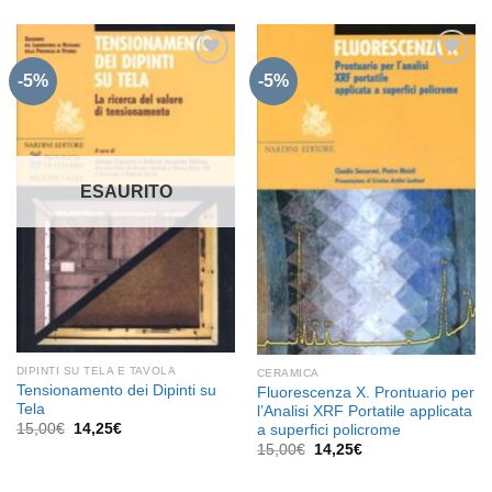
originale
attuale
era:
è:
30,00€.
28,50€.
-5%
-5%
Aggiungi
Aggiungi
alla lista
alla lista
dei
dei
desideri
desideri
ESAURITO
DIPINTI SU TELA E TAVOLA
CERAMICA
Tensionamento dei Dipinti su
Fluorescenza X. Prontuario per
Tela
l’Analisi XRF Portatile applicata
Il
Il
15,00
€
14,25
€
a superfici policrome
prezzo
prezzo
Il
Il
15,00
€
14,25
€
originale
attuale
prezzo
prezzo
era:
è:
originale
attuale
15,00€.
14,25€.
era:
è: