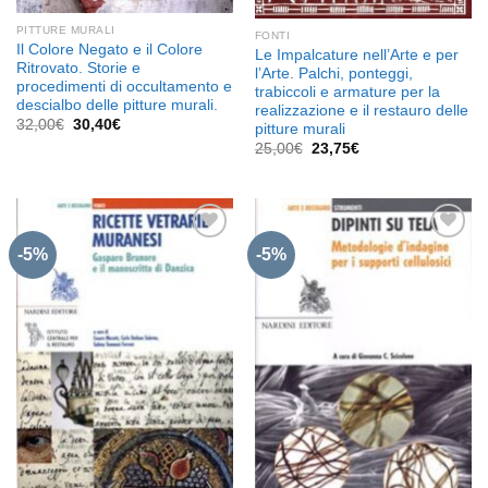
PITTURE MURALI
FONTI
Il Colore Negato e il Colore
Le Impalcature nell’Arte e per
Ritrovato. Storie e
l’Arte. Palchi, ponteggi,
procedimenti di occultamento e
trabiccoli e armature per la
descialbo delle pitture murali.
realizzazione e il restauro delle
Il
Il
32,00
€
30,40
€
pitture murali
prezzo
prezzo
Il
Il
25,00
€
23,75
€
originale
attuale
prezzo
prezzo
era:
è:
originale
attuale
32,00€.
30,40€.
era:
è:
25,00€.
23,75€.
-5%
-5%
Aggiungi
Aggiungi
alla lista
alla lista
dei
dei
desideri
desideri