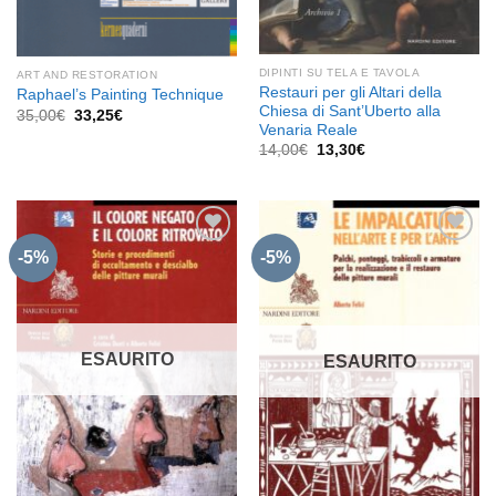
DIPINTI SU TELA E TAVOLA
ART AND RESTORATION
Restauri per gli Altari della
Raphael’s Painting Technique
Chiesa di Sant’Uberto alla
Il
Il
35,00
€
33,25
€
prezzo
prezzo
Venaria Reale
originale
attuale
Il
Il
14,00
€
13,30
€
era:
è:
prezzo
prezzo
35,00€.
33,25€.
originale
attuale
era:
è:
14,00€.
13,30€.
-5%
-5%
Aggiungi
Aggiungi
alla lista
alla lista
dei
dei
desideri
desideri
ESAURITO
ESAURITO