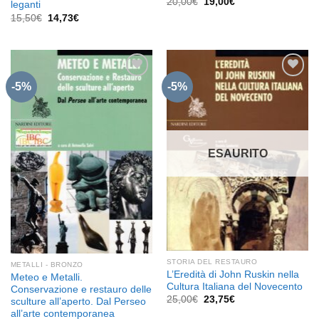
Il
Il
20,00
€
19,00
€
leganti
prezzo
prezzo
Il
Il
15,50
€
14,73
€
originale
attuale
prezzo
prezzo
era:
è:
originale
attuale
20,00€.
19,00€.
era:
è:
15,50€.
14,73€.
-5%
-5%
Aggiungi
Aggiungi
alla lista
alla lista
dei
dei
desideri
desideri
ESAURITO
STORIA DEL RESTAURO
METALLI - BRONZO
L’Eredità di John Ruskin nella
Meteo e Metalli.
Cultura Italiana del Novecento
Conservazione e restauro delle
Il
Il
25,00
€
23,75
€
sculture all’aperto. Dal Perseo
prezzo
prezzo
all’arte contemporanea
originale
attuale