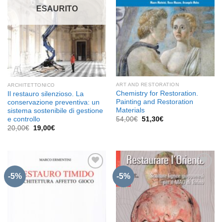
ESAURITO
ART AND RESTORATION
ARCHITETTONICO
Chemistry for Restoration.
Il restauro silenzioso. La
Painting and Restoration
conservazione preventiva: un
Materials
sistema sostenibile di gestione
Il
Il
e controllo
54,00
€
51,30
€
prezzo
prezzo
Il
Il
20,00
€
19,00
€
originale
attuale
prezzo
prezzo
era:
è:
originale
attuale
54,00€.
51,30€.
era:
è:
20,00€.
19,00€.
-5%
-5%
Aggiungi
Aggiungi
alla lista
alla lista
dei
dei
desideri
desideri