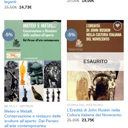
Il
Il
20,00
€
19,00
€
leganti
prezzo
prezzo
Il
Il
15,50
€
14,73
€
originale
attuale
prezzo
prezzo
era:
è:
originale
attuale
20,00€.
19,00€.
era:
è:
15,50€.
14,73€.
-5%
-5%
Aggiungi
Aggiungi
alla lista
alla lista
dei
dei
desideri
desideri
ESAURITO
STORIA DEL RESTAURO
METALLI - BRONZO
L’Eredità di John Ruskin nella
Meteo e Metalli.
Cultura Italiana del Novecento
Conservazione e restauro delle
Il
Il
25,00
€
23,75
€
sculture all’aperto. Dal Perseo
prezzo
prezzo
all’arte contemporanea
originale
attuale