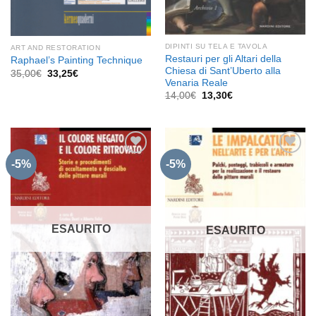
DIPINTI SU TELA E TAVOLA
ART AND RESTORATION
Restauri per gli Altari della
Raphael’s Painting Technique
Chiesa di Sant’Uberto alla
Il
Il
35,00
€
33,25
€
prezzo
prezzo
Venaria Reale
originale
attuale
Il
Il
14,00
€
13,30
€
era:
è:
prezzo
prezzo
35,00€.
33,25€.
originale
attuale
era:
è:
14,00€.
13,30€.
-5%
-5%
Aggiungi
Aggiungi
alla lista
alla lista
dei
dei
desideri
desideri
ESAURITO
ESAURITO