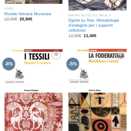
FONTI
Ricette Vetrarie Muranesi
DIPINTI SU TELA E TAVOLA
Il
Il
22,00
€
20,90
€
Dipinti su Tela. Metodologie
prezzo
prezzo
d’indagine per i supporti
originale
attuale
cellulosici
era:
è:
22,00€.
20,90€.
Il
Il
12,00
€
11,40
€
prezzo
prezzo
originale
attuale
era:
è:
12,00€.
11,40€.
-8%
-5%
Aggiungi
Aggiungi
alla lista
alla lista
dei
dei
desideri
desideri