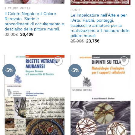
PITTURE MURALI
FONTI
Il Colore Negato e il Colore
Le Impalcature nell’Arte e per
Ritrovato. Storie e
l’Arte. Palchi, ponteggi,
procedimenti di occultamento e
trabiccoli e armature per la
descialbo delle pitture murali.
realizzazione e il restauro delle
Il
Il
32,00
€
30,40
€
pitture murali
prezzo
prezzo
Il
Il
25,00
€
23,75
€
originale
attuale
prezzo
prezzo
era:
è:
originale
attuale
32,00€.
30,40€.
era:
è:
25,00€.
23,75€.
-5%
-5%
Aggiungi
Aggiungi
alla lista
alla lista
dei
dei
desideri
desideri