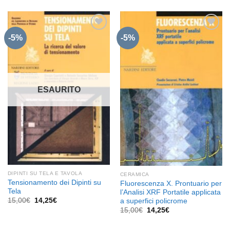
originale
attuale
era:
è:
30,00€.
28,50€.
-5%
-5%
Aggiungi
Aggiungi
alla lista
alla lista
dei
dei
desideri
desideri
ESAURITO
DIPINTI SU TELA E TAVOLA
CERAMICA
Tensionamento dei Dipinti su
Fluorescenza X. Prontuario per
Tela
l’Analisi XRF Portatile applicata
Il
Il
15,00
€
14,25
€
a superfici policrome
prezzo
prezzo
Il
Il
15,00
€
14,25
€
originale
attuale
prezzo
prezzo
era:
è:
originale
attuale
15,00€.
14,25€.
era:
è: