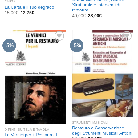
CARTA
Strutturale e Interventi di
La Carta e il suo degrado
restauro
Il
Il
15,00
€
12,75
€
Il
Il
40,00
€
38,00
€
prezzo
prezzo
prezzo
prezzo
originale
attuale
originale
attuale
era:
è:
era:
è:
15,00€.
12,75€.
40,00€.
38,00€.
-5%
-5%
Aggiungi
Aggiungi
alla lista
alla lista
dei
dei
desideri
desideri
STRUMENTI MUSICALI
Restauro e Conservazione
DIPINTI SU TELA E TAVOLA
degli Strumenti Musicali Antichi
Le Vernici per il Restauro. I