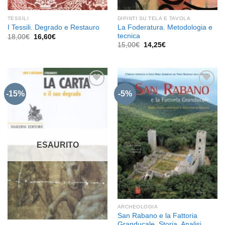
TESSILI
DIPINTI SU TELA E TAVOLA
La Foderatura. Metodologia e
I Tessili. Degrado e Restauro
tecnica
Il
Il
18,00
€
16,60
€
prezzo
prezzo
Il
Il
15,00
€
14,25
€
originale
attuale
prezzo
prezzo
era:
è:
originale
attuale
18,00€.
16,60€.
era:
è:
15,00€.
14,25€.
-15%
-5%
Aggiungi
Aggiungi
alla lista
alla lista
dei
dei
desideri
desideri
ESAURITO
ARCHEOLOGIA
San Rabano e la Fattoria
Granducale. Storia, Analisi