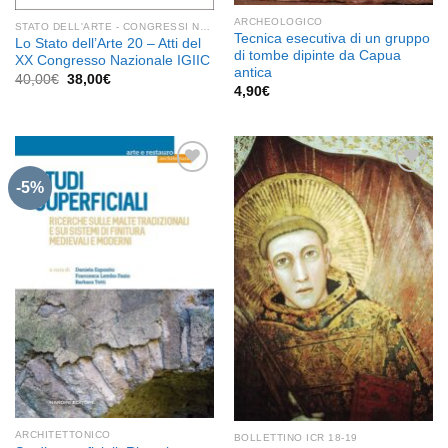
ARCHEOLOGICO
STATO DELL'ARTE - CONGRESSI NAZIONALI IGIIC
Tecnica esecutiva di un gruppo
Lo Stato dell’Arte 20 – Atti del
di tombe dipinte da Capua
XX Congresso Nazionale IGIIC
antica
Il
Il
40,00
€
38,00
€
prezzo
prezzo
4,90
€
originale
attuale
era:
è:
40,00€.
38,00€.
-5%
Aggiungi
Aggiungi
alla lista
alla lista
dei
dei
desideri
desideri
ARCHITETTONICO
BOLLETTINO ICR 18-19