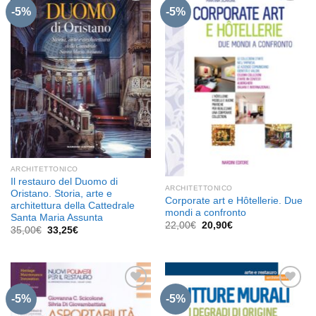
-5%
-5%
Aggiungi
Aggiungi
alla lista
alla lista
dei
dei
desideri
desideri
ARCHITETTONICO
Il restauro del Duomo di
ARCHITETTONICO
Oristano. Storia, arte e
Corporate art e Hôtellerie. Due
architettura della Cattedrale
mondi a confronto
Santa Maria Assunta
Il
Il
22,00
€
20,90
€
Il
Il
35,00
€
33,25
€
prezzo
prezzo
prezzo
prezzo
originale
attuale
originale
attuale
era:
è:
era:
è:
22,00€.
20,90€.
35,00€.
33,25€.
-5%
-5%