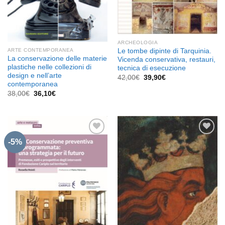
ARCHEOLOGIA
ARTE CONTEMPORANEA
Le tombe dipinte di Tarquinia.
La conservazione delle materie
Vicenda conservativa, restauri,
plastiche nelle collezioni di
tecnica di esecuzione
design e nell’arte
Il
Il
42,00
€
39,90
€
prezzo
prezzo
contemporanea
originale
attuale
Il
Il
38,00
€
36,10
€
era:
è:
prezzo
prezzo
42,00€.
39,90€.
originale
attuale
era:
è:
38,00€.
36,10€.
-5%
Aggiungi
Aggiungi
alla lista
alla lista
dei
dei
desideri
desideri