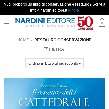
Vuoi proporci un libro di conservazione e restauro? Scrivi a
info@nardinieditore.it
Ignora
Salta
0
ai
contenuti
HOME
/
RESTAURO CONSERVAZIONE
FILTRA