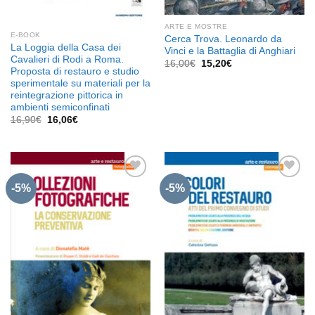
ARTE E MOSTRE
E-BOOK
Cerca Trova. Leonardo da
La Loggia della Casa dei
Vinci e la Battaglia di Anghiari
Cavalieri di Rodi a Roma.
Il
Il
16,00
€
15,20
€
Proposta di restauro e studio
prezzo
prezzo
originale
attuale
sperimentale su materiali per la
era:
è:
reintegrazione pittorica in
16,00€.
15,20€.
ambienti semiconfinati
Il
Il
16,90
€
16,06
€
prezzo
prezzo
originale
attuale
era:
è:
16,90€.
16,06€.
-5%
-5%
Aggiungi
Aggiungi
alla lista
alla lista
dei
dei
desideri
desideri