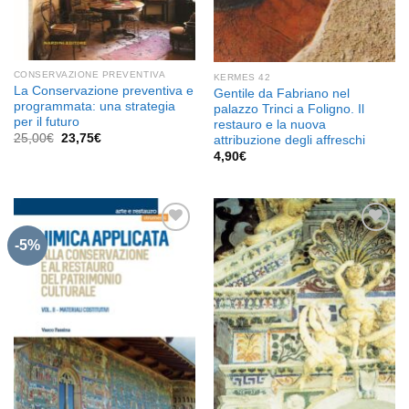
CONSERVAZIONE PREVENTIVA
KERMES 42
La Conservazione preventiva e
Gentile da Fabriano nel
programmata: una strategia
palazzo Trinci a Foligno. Il
per il futuro
restauro e la nuova
Il
Il
25,00
€
23,75
€
attribuzione degli affreschi
prezzo
prezzo
4,90
€
originale
attuale
era:
è:
25,00€.
23,75€.
-5%
Aggiungi
Aggiungi
alla lista
alla lista
dei
dei
desideri
desideri