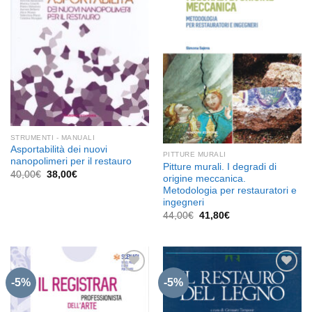
Aggiungi
Aggiungi
alla lista
alla lista
dei
dei
desideri
desideri
STRUMENTI - MANUALI
Asportabilità dei nuovi
PITTURE MURALI
nanopolimeri per il restauro
Pitture murali. I degradi di
Il
Il
40,00
€
38,00
€
origine meccanica.
prezzo
prezzo
Metodologia per restauratori e
originale
attuale
era:
è:
ingegneri
40,00€.
38,00€.
Il
Il
44,00
€
41,80
€
prezzo
prezzo
originale
attuale
era:
è:
44,00€.
41,80€.
-5%
-5%
Aggiungi
Aggiungi