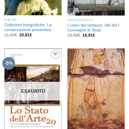
E-BOOK
ARCHEOLOGICO
Collezioni fotografiche. La
I colori del restauro. Atti del I
conservazione preventiva
Convegno di Studi
Il
Il
21,90
€
20,81
€
Il
Il
19,90
€
18,91
€
prezzo
prezzo
prezzo
prezzo
originale
attuale
originale
attuale
era:
è:
era:
è:
21,90€.
20,81€.
19,90€.
18,91€.
-5%
Aggiungi
Aggiungi
alla lista
alla lista
dei
dei
desideri
desideri
ESAURITO