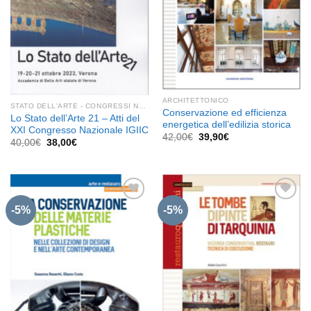
ARCHITETTONICO
STATO DELL'ARTE - CONGRESSI NAZIONALI IGIIC
Conservazione ed efficienza
Lo Stato dell’Arte 21 – Atti del
energetica dell’edilizia storica
XXI Congresso Nazionale IGIIC
Il
Il
42,00
€
39,90
€
Il
Il
40,00
€
38,00
€
prezzo
prezzo
prezzo
prezzo
originale
attuale
originale
attuale
era:
è:
era:
è:
42,00€.
39,90€.
40,00€.
38,00€.
-5%
-5%
Aggiungi
Aggiungi
alla lista
alla lista
dei
dei
desideri
desideri