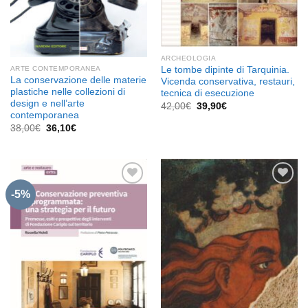
ARCHEOLOGIA
ARTE CONTEMPORANEA
Le tombe dipinte di Tarquinia.
La conservazione delle materie
Vicenda conservativa, restauri,
plastiche nelle collezioni di
tecnica di esecuzione
design e nell’arte
Il
Il
42,00
€
39,90
€
prezzo
prezzo
contemporanea
originale
attuale
Il
Il
38,00
€
36,10
€
era:
è:
prezzo
prezzo
42,00€.
39,90€.
originale
attuale
era:
è:
38,00€.
36,10€.
-5%
Aggiungi
Aggiungi
alla lista
alla lista
dei
dei
desideri
desideri