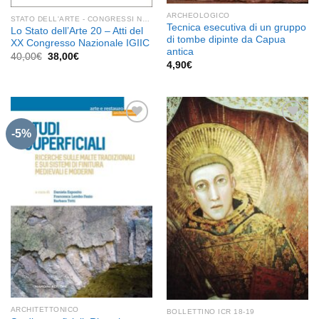
ARCHEOLOGICO
STATO DELL'ARTE - CONGRESSI NAZIONALI IGIIC
Tecnica esecutiva di un gruppo
Lo Stato dell’Arte 20 – Atti del
di tombe dipinte da Capua
XX Congresso Nazionale IGIIC
antica
Il
Il
40,00
€
38,00
€
prezzo
prezzo
4,90
€
originale
attuale
era:
è:
40,00€.
38,00€.
-5%
Aggiungi
Aggiungi
alla lista
alla lista
dei
dei
desideri
desideri
ARCHITETTONICO
BOLLETTINO ICR 18-19