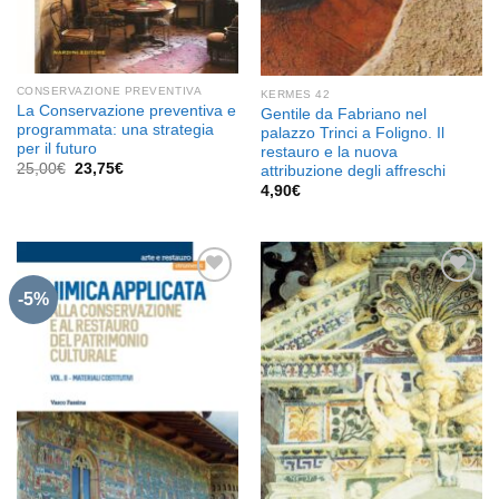
CONSERVAZIONE PREVENTIVA
KERMES 42
La Conservazione preventiva e
Gentile da Fabriano nel
programmata: una strategia
palazzo Trinci a Foligno. Il
per il futuro
restauro e la nuova
Il
Il
25,00
€
23,75
€
attribuzione degli affreschi
prezzo
prezzo
4,90
€
originale
attuale
era:
è:
25,00€.
23,75€.
-5%
Aggiungi
Aggiungi
alla lista
alla lista
dei
dei
desideri
desideri