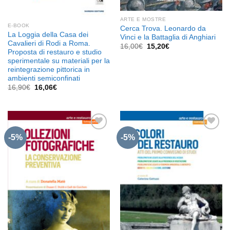
ARTE E MOSTRE
E-BOOK
Cerca Trova. Leonardo da
La Loggia della Casa dei
Vinci e la Battaglia di Anghiari
Cavalieri di Rodi a Roma.
Il
Il
16,00
€
15,20
€
Proposta di restauro e studio
prezzo
prezzo
originale
attuale
sperimentale su materiali per la
era:
è:
reintegrazione pittorica in
16,00€.
15,20€.
ambienti semiconfinati
Il
Il
16,90
€
16,06
€
prezzo
prezzo
originale
attuale
era:
è:
16,90€.
16,06€.
-5%
-5%
Aggiungi
Aggiungi
alla lista
alla lista
dei
dei
desideri
desideri