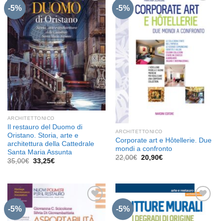
-5%
-5%
Aggiungi
Aggiungi
alla lista
alla lista
dei
dei
desideri
desideri
ARCHITETTONICO
Il restauro del Duomo di
ARCHITETTONICO
Oristano. Storia, arte e
Corporate art e Hôtellerie. Due
architettura della Cattedrale
mondi a confronto
Santa Maria Assunta
Il
Il
22,00
€
20,90
€
Il
Il
35,00
€
33,25
€
prezzo
prezzo
prezzo
prezzo
originale
attuale
originale
attuale
era:
è:
era:
è:
22,00€.
20,90€.
35,00€.
33,25€.
-5%
-5%