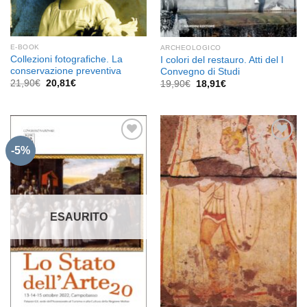
E-BOOK
ARCHEOLOGICO
Collezioni fotografiche. La
I colori del restauro. Atti del I
conservazione preventiva
Convegno di Studi
Il
Il
21,90
€
20,81
€
Il
Il
19,90
€
18,91
€
prezzo
prezzo
prezzo
prezzo
originale
attuale
originale
attuale
era:
è:
era:
è:
21,90€.
20,81€.
19,90€.
18,91€.
-5%
Aggiungi
Aggiungi
alla lista
alla lista
dei
dei
desideri
desideri
ESAURITO