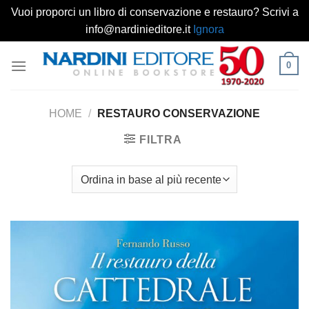
Vuoi proporci un libro di conservazione e restauro? Scrivi a
info@nardinieditore.it
Ignora
Salta
0
ai
contenuti
HOME
/
RESTAURO CONSERVAZIONE
FILTRA