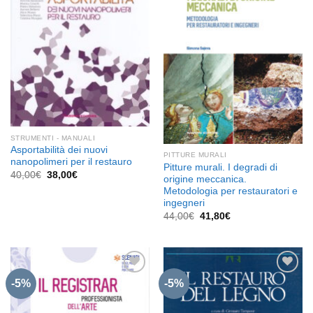
Aggiungi
Aggiungi
alla lista
alla lista
dei
dei
desideri
desideri
STRUMENTI - MANUALI
Asportabilità dei nuovi
PITTURE MURALI
nanopolimeri per il restauro
Pitture murali. I degradi di
Il
Il
40,00
€
38,00
€
origine meccanica.
prezzo
prezzo
Metodologia per restauratori e
originale
attuale
era:
è:
ingegneri
40,00€.
38,00€.
Il
Il
44,00
€
41,80
€
prezzo
prezzo
originale
attuale
era:
è:
44,00€.
41,80€.
-5%
-5%
Aggiungi
Aggiungi