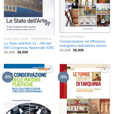
ARCHITETTONICO
STATO DELL'ARTE - CONGRESSI NAZIONALI IGIIC
Conservazione ed efficienza
Lo Stato dell’Arte 21 – Atti del
energetica dell’edilizia storica
XXI Congresso Nazionale IGIIC
Il
Il
42,00
€
39,90
€
Il
Il
40,00
€
38,00
€
prezzo
prezzo
prezzo
prezzo
originale
attuale
originale
attuale
era:
è:
era:
è:
42,00€.
39,90€.
40,00€.
38,00€.
-5%
-5%
Aggiungi
Aggiungi
alla lista
alla lista
dei
dei
desideri
desideri